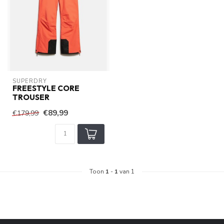
SUPERDRY
FREESTYLE CORE
TROUSER
€89,99
€179,99
Toon
1
-
1
van 1