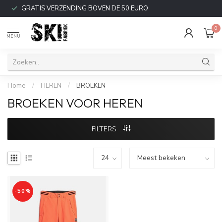
GRATIS VERZENDING BOVEN DE 50 EURO
0
MENU
Home
/
HEREN
/
BROEKEN
BROEKEN VOOR HEREN
FILTERS
-50%