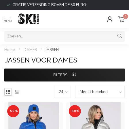
GRATIS VERZENDING BOVEN DE 50 EURO
0
MENU
Home
/
DAMES
/
JASSEN
JASSEN VOOR DAMES
FILTERS
-50%
-50%