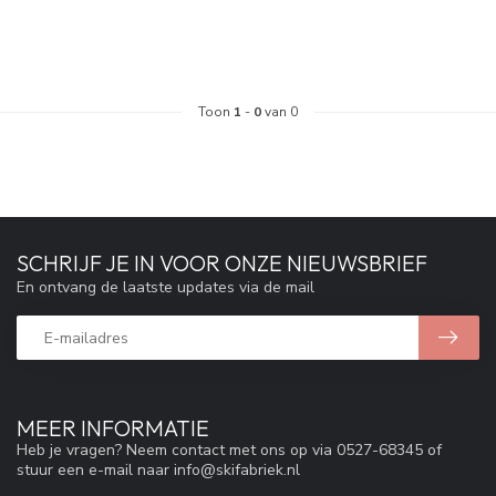
Toon
1
-
0
van 0
SCHRIJF JE IN VOOR ONZE NIEUWSBRIEF
En ontvang de laatste updates via de mail
MEER INFORMATIE
Heb je vragen? Neem contact met ons op via 0527-68345 of
stuur een e-mail naar
info@skifabriek.nl