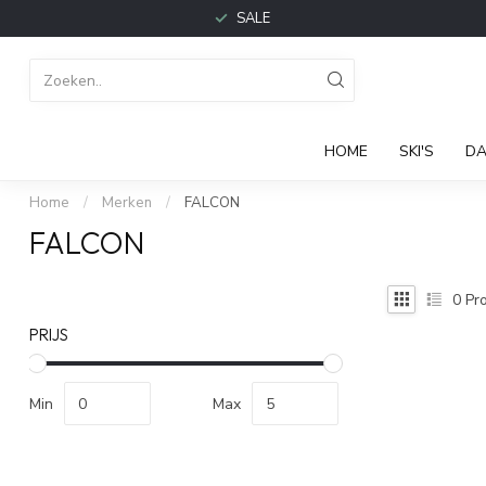
SALE
HOME
SKI'S
DA
Home
/
Merken
/
FALCON
FALCON
0
Pro
PRIJS
Min
Max