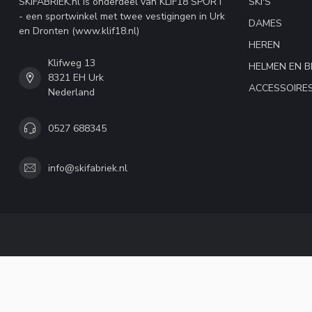
SKIFABRIEK.nl is onderdeel van KLIF18 SPORT
SKI'S
- een sportwinkel met twee vestigingen in Urk
DAMES
en Dronten (www.klif18.nl)
HEREN
Klifweg 13
HELMEN EN B
8321 EH Urk
ACCESSOIRE
Nederland
0527 688345
info@skifabriek.nl