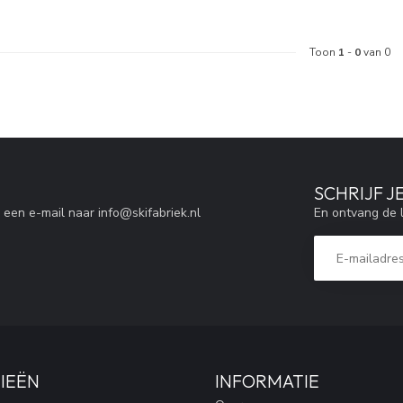
Toon
1
-
0
van 0
SCHRIJF J
En ontvang de l
r een e-mail naar
info@skifabriek.nl
IEËN
INFORMATIE