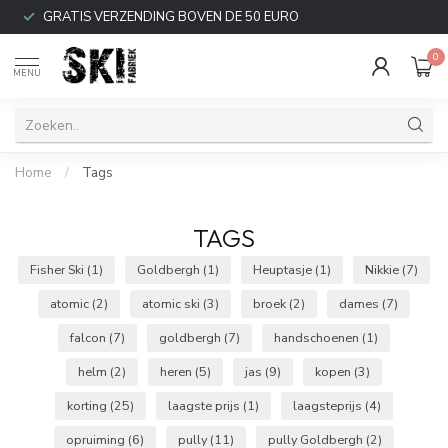
GRATIS VERZENDING BOVEN DE 50 EURO
0
MENU
Home
/
Tags
TAGS
Fisher Ski
(1)
Goldbergh
(1)
Heuptasje
(1)
Nikkie
(7)
atomic
(2)
atomic ski
(3)
broek
(2)
dames
(7)
falcon
(7)
goldbergh
(7)
handschoenen
(1)
helm
(2)
heren
(5)
jas
(9)
kopen
(3)
korting
(25)
laagste prijs
(1)
laagsteprijs
(4)
opruiming
(6)
pully
(11)
pully Goldbergh
(2)