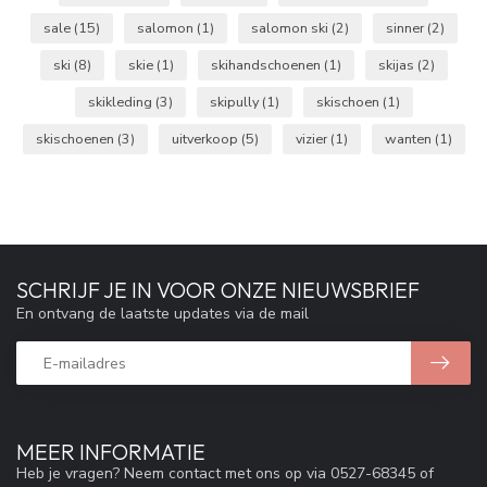
sale
(15)
salomon
(1)
salomon ski
(2)
sinner
(2)
ski
(8)
skie
(1)
skihandschoenen
(1)
skijas
(2)
skikleding
(3)
skipully
(1)
skischoen
(1)
skischoenen
(3)
uitverkoop
(5)
vizier
(1)
wanten
(1)
SCHRIJF JE IN VOOR ONZE NIEUWSBRIEF
En ontvang de laatste updates via de mail
MEER INFORMATIE
Heb je vragen? Neem contact met ons op via 0527-68345 of